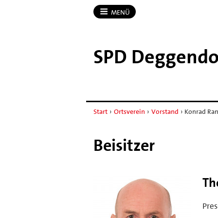
MENÜ
SPD Deggendo
Start
›
Ortsverein
›
Vorstand
›
Konrad Rank
Beisitzer
Th
Pres