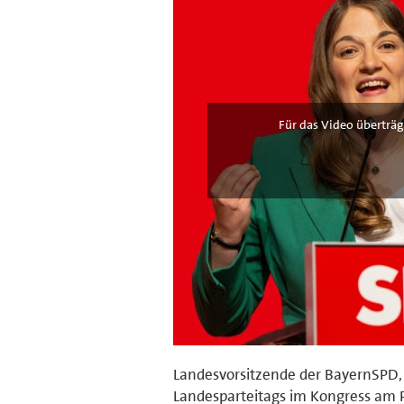
Für das Video überträg
Landesvorsitzende der BayernSPD, R
Landesparteitags im Kongress am P